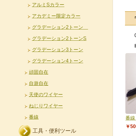
アルミSカラー
アカデミー限定カラー
グラデーション2トーン
グラデーション2トーンS
グラデーション3トーン
グラデーション4トーン
頑固自在
自遊自在
天使のワイヤー
ねじりワイヤー
番線
番線
￥50
工具・便利ツール