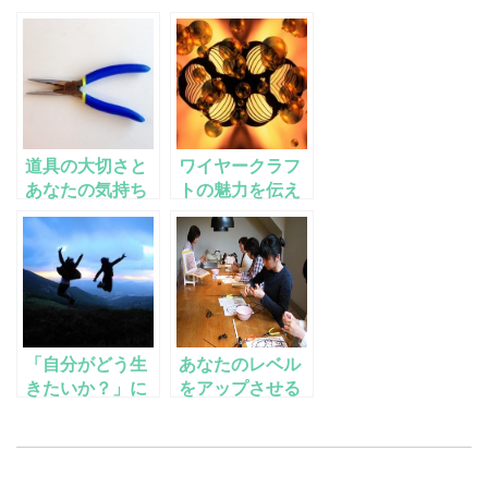
道具の大切さと
ワイヤークラフ
あなたの気持ち
トの魅力を伝え
ることが仕事で
す
「自分がどう生
あなたのレベル
きたいか？」に
をアップさせる
忠実になりまし
には学ぶことよ
ょう
りも教えること
です